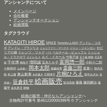
アンシャンテについて
メインページ
会社概要
アンシャンテオークション
絵画買取
タグクラウド
KATAGITI HIROE
SPACE
アンドレ・コタ
Torrents LLADO
セビ
ボ
アンドレ・ブラジリエ
ジャン・ジャンセン
ジェニファー・マークス
リアの娘
トレンツ・リャド
ベルナール・ビュッフェ
ミッシェ
パリ
ルイ・イカール
ル・ドラクロワ
中島千波
ユトレヒト
五十嵐 晴徳
児玉幸
富岡惣一郎
千住博
増田誠
宝永たか子
小杉小二郎
南桂子
雄
岡本太郎
斎藤三郎
星襄一
小林和作
後藤純男
智内兄
山本彪一
片桐ひろえ
東山魁夷
助
村上隆
片岡球子
田中みぎわ
永井夏夕
笠
絵画販売
笹倉鉄平
薔薇
藤田嗣治
遠
荻須高徳
井誠一
藤亨
金丸悠児
静物
絵画の販売・仲介ならアンシャンテ
へ
古物商許可番号 第461220000399号 © アンシャンテ