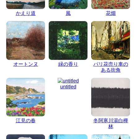
かえり道
風
花畑
オートンヌ
緑の香り
パリ花売り車の
ある街角
untitled
江見の春
冬阿寒川湯白樺
林