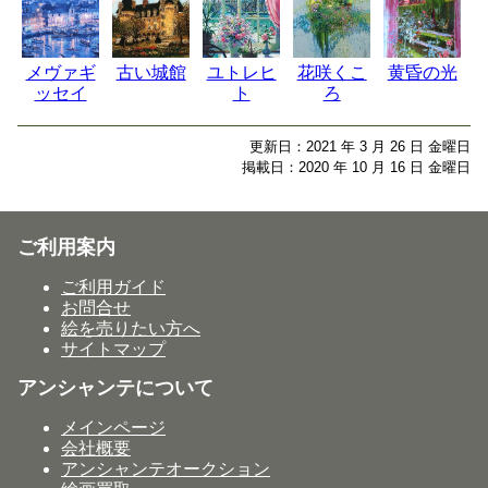
メヴァギ
古い城館
ユトレヒ
花咲くこ
黄昏の光
ッセイ
ト
ろ
更新日：2021 年 3 月 26 日 金曜日
掲載日：2020 年 10 月 16 日 金曜日
ご利用案内
ご利用ガイド
お問合せ
絵を売りたい方へ
サイトマップ
アンシャンテについて
メインページ
会社概要
アンシャンテオークション