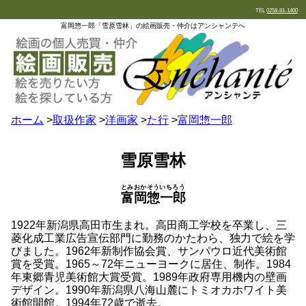
TEL
0258-81-1400
富岡惣一郎「雪原雪林」の絵画販売・仲介はアンシャンテへ
ホーム
>
取扱作家
>
洋画家
>
た行
>
富岡惣一郎
雪原雪林
とみおかそういちろう
富岡惣一郎
1922年新潟県高田市生まれ。高田商工学校を卒業し、三
菱化成工業広告宣伝部門に勤務のかたわら、独力で絵を学
びました。1962年新制作協会賞、サンパウロ近代美術館
賞を受賞。1965～72年ニューヨークに居住、制作。1984
年東郷青児美術館大賞受賞。1989年政府専用機内の壁画
デザイン。1990年新潟県八海山麓にトミオカホワイト美
術館開館。1994年72歳で逝去。