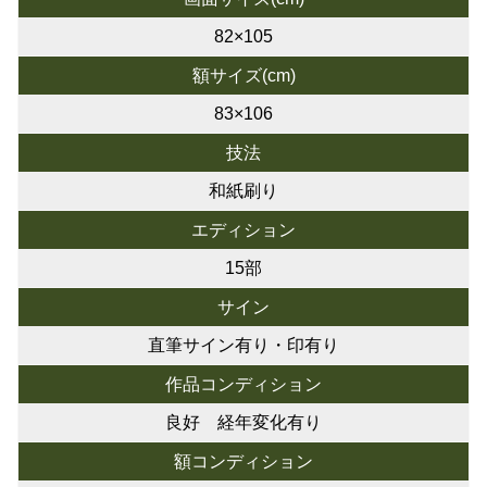
82×105
額サイズ(cm)
83×106
技法
和紙刷り
エディション
15部
サイン
直筆サイン有り・印有り
作品コンディション
良好 経年変化有り
額コンディション