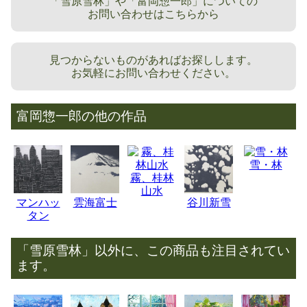
「雪原雪林」や「富岡惣一郎」についての
お問い合わせはこちらから
見つからないものがあればお探しします。
お気軽にお問い合わせください。
富岡惣一郎の他の作品
雪・林
霧、桂林
山水
マンハッ
雲海富士
谷川新雪
タン
「雪原雪林」以外に、この商品も注目されてい
ます。