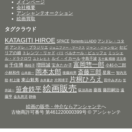
メインページ
会社概要
アンシャンテオークション
絵画買取
タグクラウド
KATAGITI HIROE
SPACE
アンドレ・コタ
Torrents LLADO
セビ
ボ
アンドレ・ブラジリエ
ジャン・ジャンセン
ジェニファー・マークス
リアの娘
トレンツ・リャド
ベルナール・ビュッフェ
ミッシェ
パリ
ルイ・イカール
ル・ドラクロワ
中島千波
ユトレヒト
五十嵐 晴徳
児玉幸
富岡惣一郎
千住博
増田誠
宝永たか子
小杉小二郎
南桂子
雄
岡本太郎
斎藤三郎
星襄一
小林和作
後藤純男
智内兄
山本彪一
片桐ひろえ
東山魁夷
助
村上隆
片岡球子
田中みぎわ
永井夏夕
笠
絵画販売
笹倉鉄平
薔薇
藤田嗣治
遠
荻須高徳
井誠一
藤亨
金丸悠児
静物
絵画の販売・仲介ならアンシャンテ
へ
古物商許可番号 第461220000399号 © アンシャンテ