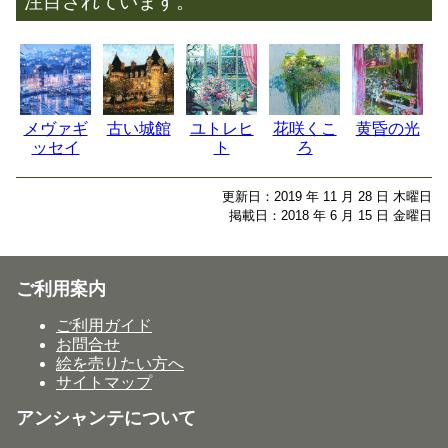
注目されています。
メヴァギ
古い城館
ユトレヒ
花咲くこ
黄昏の光
ッセイ
ト
ろ
更新日：2019 年 11 月 28 日 木曜日
掲載日：2018 年 6 月 15 日 金曜日
ご利用案内
ご利用ガイド
お問合せ
絵を売りたい方へ
サイトマップ
アンシャンテについて