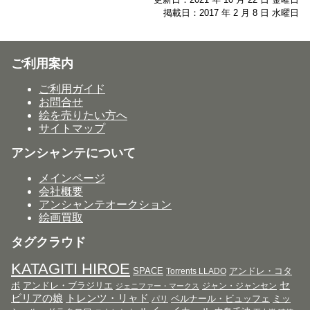
掲載日：2017 年 2 月 8 日 水曜日
ご利用案内
ご利用ガイド
お問合せ
絵を売りたい方へ
サイトマップ
アンシャンテについて
メインページ
会社概要
アンシャンテオークション
絵画買取
タグクラウド
KATAGITI HIROE
SPACE
アンドレ・コタ
Torrents LLADO
セ
ボ
アンドレ・ブラジリエ
ジャン・ジャンセン
ジェニファー・マークス
ビリアの娘
トレンツ・リャド
ベルナール・ビュッフェ
ミッ
パリ