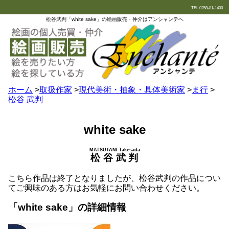
TEL
0258-81-1400
松谷武判「white sake」の絵画販売・仲介はアンシャンテへ
ホーム
>
取扱作家
>
現代美術・抽象・具体美術家
>
ま行
>
松谷 武判
white sake
MATSUTANI Takesada
松谷武判
こちら作品は終了となりましたが、松谷武判の作品につい
てご興味のある方はお気軽にお問い合わせください。
「white sake」の詳細情報