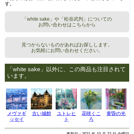
す。
「white sake」や「松谷武判」についての
お問い合わせはこちらから
見つからないものがあればお探しします。
お気軽にお問い合わせください。
「white sake」以外に、この商品も注目されて
います。
メヴァギ
古い城館
ユトレヒ
花咲くこ
黄昏の光
ッセイ
ト
ろ
更新日：2021 年 10 月 22 日 金曜日