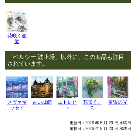
花咲く画
架
「ベルシー 波止場」以外に、この商品も注目
されています。
メヴァギ
古い城館
ユトレヒ
花咲くこ
黄昏の光
ッセイ
ト
ろ
更新日：2026 年 5 月 20 日 水曜日
掲載日：2026 年 5 月 20 日 水曜日