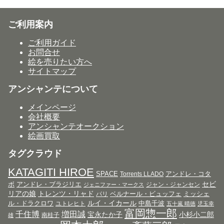
ご利用案内
ご利用ガイド
お問合せ
絵を売りたい方へ
サイトマップ
アンシャンテについて
メインページ
会社概要
アンシャンテオークション
絵画買取
タグクラウド
KATAGITI HIROE
SPACE
アンドレ・コタ
Torrents LLADO
セビ
ボ
アンドレ・ブラジリエ
ジャン・ジャンセン
ジェニファー・マークス
リアの娘
トレンツ・リャド
ベルナール・ビュッフェ
ミッシェ
パリ
ルイ・イカール
ル・ドラクロワ
中島千波
ユトレヒト
五十嵐 晴徳
児玉幸
富岡惣一郎
千住博
増田誠
宝永たか子
小杉小二郎
南桂子
雄