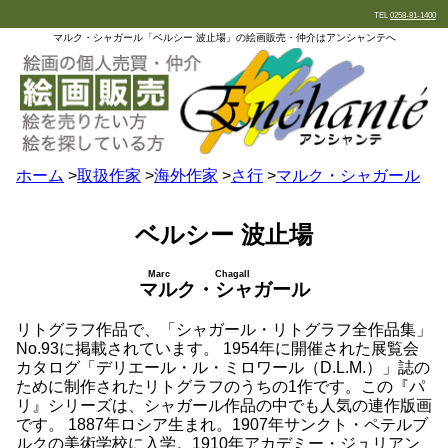
TEL
0258-81-1400
マルク・シャガール「ベルシー 波止場」の絵画販売・仲介はアンシャンテへ
ホーム
>
取扱作家
>
海外作家
>
さ行
>
マルク・シャガール
ベルシー 波止場
Marc Chagall
マルク・シャガール
リトグラフ作品で、「シャガール・リトグラフ全作品集」
No.93に掲載されています。 1954年に開催された展覧会
カタログ「デリエール・ル・ミロワール（D.L.M.）」誌の
ために制作されたリトグラフのうちの1作です。この『パ
リ』シリーズは、シャガール作品の中でも人気の連作版画
です。 1887年ロシア生まれ。1907年サンクト・ペテルブ
ルクの美術学校に入学。1910年アカデミー・ジュリアン