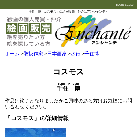
TEL
0258-81-1400
千住 博「コスモス」の絵画販売・仲介はアンシャンテへ
ホーム
>
取扱作家
>
日本画家
>
さ行
>
千住博
コスモス
Senju Hiroshi
千住 博
作品は終了となりましたがご興味のある方はお気軽にお問
い合わせください。
「コスモス」の詳細情報