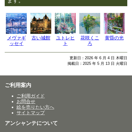
ます。
メヴァギ
古い城館
ユトレヒ
花咲くこ
黄昏の光
ッセイ
ト
ろ
更新日：2026 年 6 月 4 日 木曜日
掲載日：2025 年 5 月 13 日 火曜日
ご利用案内
ご利用ガイド
お問合せ
絵を売りたい方へ
サイトマップ
アンシャンテについて