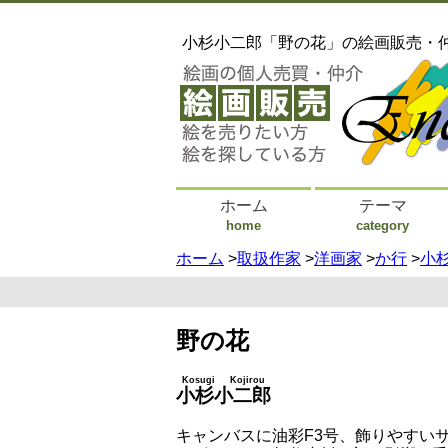
小杉小二郎「野の花」の絵画販売・
ホーム
テーマ
home
category
ホーム
>
取扱作家
>
洋画家
>
か行
>
小
野の花
Kosugi Kojirou
小杉小二郎
キャンバスに油彩F3号、飾りやすい