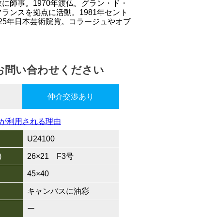
に師事。1970年渡仏。グラン・ド・
ランスを拠点に活動。1981年セント
025年日本芸術院賞。コラージュやオブ
お問い合わせください
仲介交渉あり
が利用される理由
U24100
)
26×21 F3号
45×40
キャンバスに油彩
ー