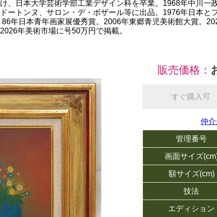
け、日本大学芸術学部工業デザイン科を卒業。1968年中川一政
ドートンヌ、サロン・デ・ボザール等に出品。1976年日本とフ
・86年日本青年画家展優秀賞。2006年東郷青児美術館大賞。2
026年美術市場に号50万円で掲載。
販売価格：
すぐ購入可
仲介
管理番号
画面サイズ(cm
額サイズ(cm)
技法
エディション