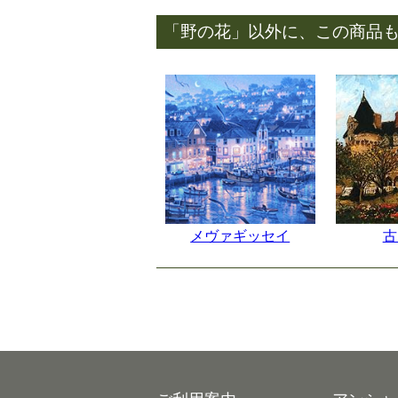
「野の花」以外に、この商品
メヴァギッセイ
古