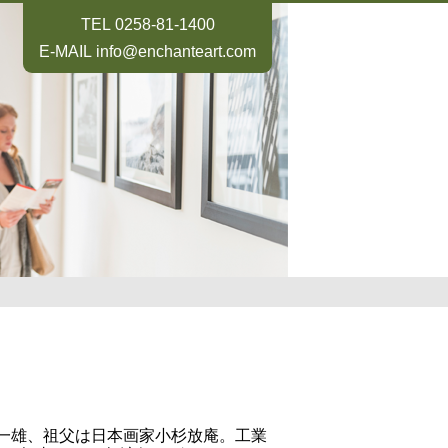
TEL
0258-81-1400
E-MAIL
info@enchanteart.com
杉一雄、祖父は日本画家小杉放庵。工業