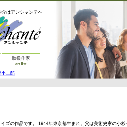
仲介はアンシャンテへ
取扱作家
art list
杉小二郎
サイズの作品です。 1944年東京都生まれ。父は美術史家の小