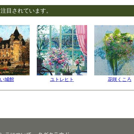
も注目されています。
い城館
ユトレヒト
花咲くころ