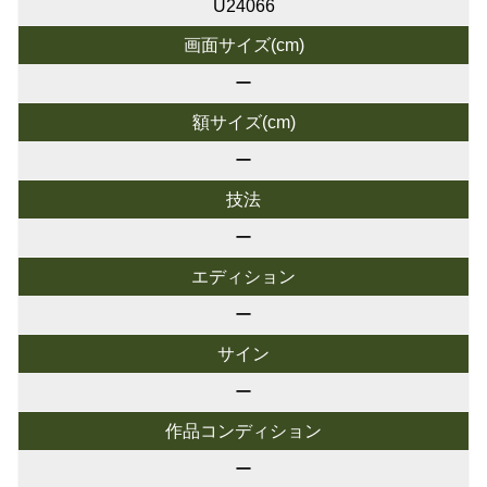
U24066
画面サイズ(cm)
ー
額サイズ(cm)
ー
技法
ー
エディション
ー
サイン
ー
作品コンディション
ー