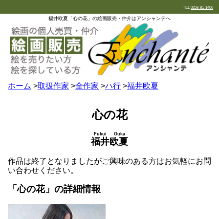
TEL
0258-81-1400
福井欧夏「心の花」の絵画販売・仲介はアンシャンテへ
ホーム
>
取扱作家
>
全作家
>
ハ行
>
福井欧夏
心の花
Fukui Ouka
福井欧夏
作品は終了となりましたがご興味のある方はお気軽にお問
い合わせください。
「心の花」の詳細情報