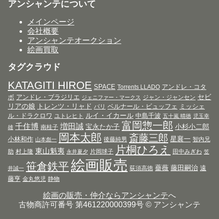
アンシャンテについて
メインページ
会社概要
アンシャンテオークション
絵画買取
タグクラウド
KATAGITI HIROE
SPACE
アンドレ・コタ
Torrents LLADO
セビ
ボ
アンドレ・ブラジリエ
ジャン・ジャンセン
ジェニファー・マークス
リアの娘
トレンツ・リャド
ベルナール・ビュッフェ
ミッシェ
パリ
ルイ・イカール
ル・ドラクロワ
中島千波
ユトレヒト
五十嵐 晴徳
児玉幸
富岡惣一郎
千住博
増田誠
宝永たか子
小杉小二郎
南桂子
雄
岡本太郎
斎藤三郎
星襄一
小林和作
後藤純男
智内兄
山本彪一
片桐ひろえ
東山魁夷
助
村上隆
片岡球子
田中みぎわ
永井夏夕
笠
絵画販売
笹倉鉄平
薔薇
藤田嗣治
遠
荻須高徳
井誠一
藤亨
金丸悠児
静物
絵画の販売・仲介ならアンシャンテ
へ
古物商許可番号 第461220000399号 © アンシャンテ