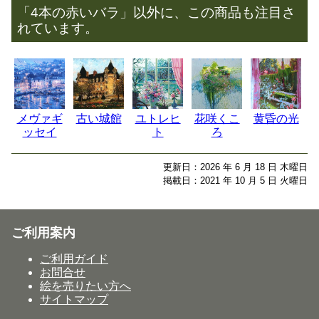
「4本の赤いバラ」以外に、この商品も注目さ
れています。
メヴァギ
古い城館
ユトレヒ
花咲くこ
黄昏の光
ッセイ
ト
ろ
更新日：2026 年 6 月 18 日 木曜日
掲載日：2021 年 10 月 5 日 火曜日
ご利用案内
ご利用ガイド
お問合せ
絵を売りたい方へ
サイトマップ