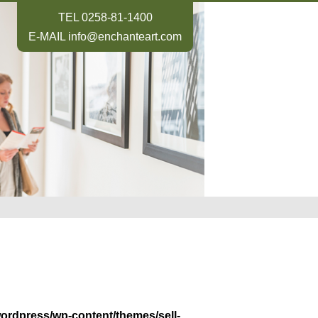
TEL
0258-81-1400
E-MAIL
info@enchanteart.com
wordpress/wp-content/themes/sell-