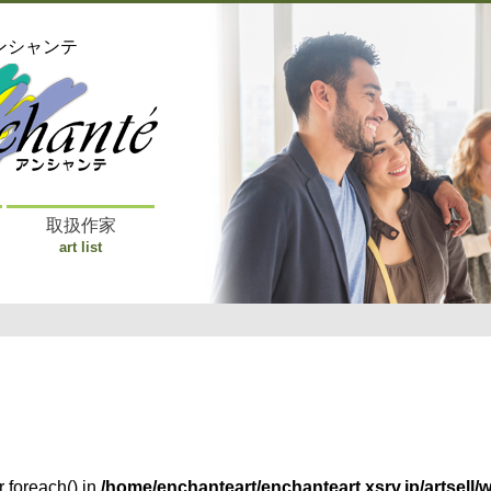
ンシャンテ
取扱作家
art list
r foreach() in
/home/enchanteart/enchanteart.xsrv.jp/artsell/