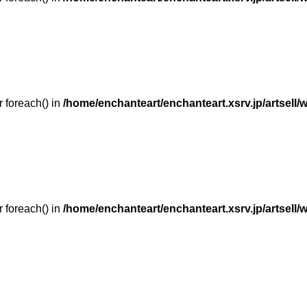
r foreach() in
/home/enchanteart/enchanteart.xsrv.jp/artsell/
r foreach() in
/home/enchanteart/enchanteart.xsrv.jp/artsell/