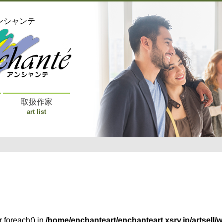
ンシャンテ
取扱作家
art list
r foreach() in
/home/enchanteart/enchanteart.xsrv.jp/artsell/