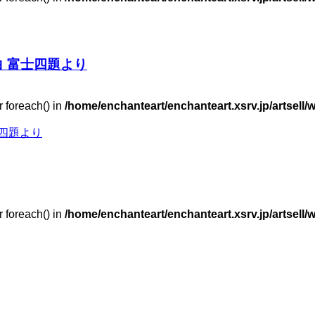
白 富士四題より
r foreach() in
/home/enchanteart/enchanteart.xsrv.jp/artsell/
士四題より
r foreach() in
/home/enchanteart/enchanteart.xsrv.jp/artsell/