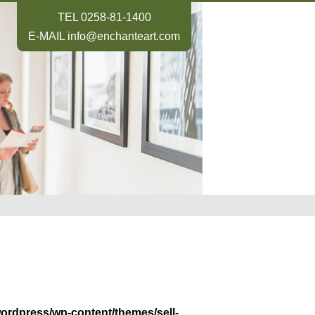
TEL
0258-81-1400
E-MAIL
info@enchanteart.com
wordpress/wp-content/themes/sell-