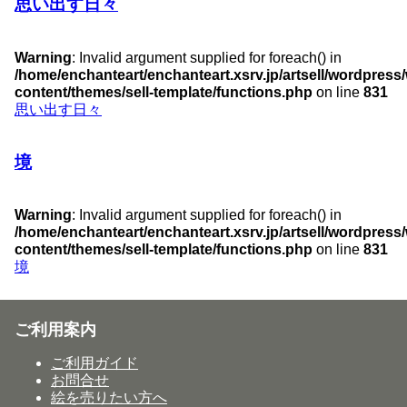
思い出す日々
Warning
: Invalid argument supplied for foreach() in
/home/enchanteart/enchanteart.xsrv.jp/artsell/wordpress
content/themes/sell-template/functions.php
on line
831
思い出す日々
境
Warning
: Invalid argument supplied for foreach() in
/home/enchanteart/enchanteart.xsrv.jp/artsell/wordpress
content/themes/sell-template/functions.php
on line
831
境
ご利用案内
ご利用ガイド
お問合せ
絵を売りたい方へ