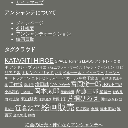
サイトマップ
アンシャンテについて
メインページ
会社概要
アンシャンテオークション
絵画買取
タグクラウド
KATAGITI HIROE
SPACE
アンドレ・コタ
Torrents LLADO
セビ
ボ
アンドレ・ブラジリエ
ジャン・ジャンセン
ジェニファー・マークス
リアの娘
トレンツ・リャド
ベルナール・ビュッフェ
ミッシェ
パリ
ルイ・イカール
ル・ドラクロワ
中島千波
ユトレヒト
五十嵐 晴徳
児玉幸
富岡惣一郎
千住博
増田誠
宝永たか子
小杉小二郎
南桂子
雄
岡本太郎
斎藤三郎
星襄一
小林和作
後藤純男
智内兄
山本彪一
片桐ひろえ
東山魁夷
助
村上隆
片岡球子
田中みぎわ
永井夏夕
笠
絵画販売
笹倉鉄平
薔薇
藤田嗣治
遠
荻須高徳
井誠一
藤亨
金丸悠児
静物
絵画の販売・仲介ならアンシャンテ
へ