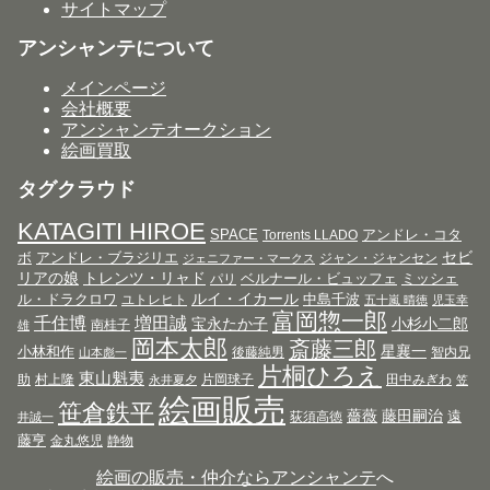
サイトマップ
アンシャンテについて
メインページ
会社概要
アンシャンテオークション
絵画買取
タグクラウド
KATAGITI HIROE
SPACE
アンドレ・コタ
Torrents LLADO
セビ
ボ
アンドレ・ブラジリエ
ジャン・ジャンセン
ジェニファー・マークス
リアの娘
トレンツ・リャド
ベルナール・ビュッフェ
ミッシェ
パリ
ルイ・イカール
ル・ドラクロワ
中島千波
ユトレヒト
五十嵐 晴徳
児玉幸
富岡惣一郎
千住博
増田誠
宝永たか子
小杉小二郎
南桂子
雄
岡本太郎
斎藤三郎
星襄一
小林和作
後藤純男
智内兄
山本彪一
片桐ひろえ
東山魁夷
助
村上隆
片岡球子
田中みぎわ
永井夏夕
笠
絵画販売
笹倉鉄平
薔薇
藤田嗣治
遠
荻須高徳
井誠一
藤亨
金丸悠児
静物
絵画の販売・仲介ならアンシャンテ
へ