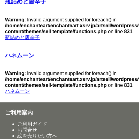
瓶詰めと唐辛子
Warning
: Invalid argument supplied for foreach() in
/home/enchanteart/enchanteart.xsrv.jp/artsell/wordpress
content/themes/sell-template/functions.php
on line
831
瓶詰めと唐辛子
ハネムーン
Warning
: Invalid argument supplied for foreach() in
/home/enchanteart/enchanteart.xsrv.jp/artsell/wordpress
content/themes/sell-template/functions.php
on line
831
ハネムーン
ご利用案内
ご利用ガイド
お問合せ
絵を売りたい方へ