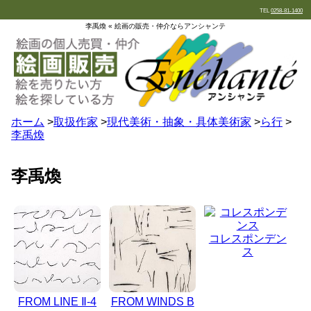
TEL
0258-81-1400
李禹煥 « 絵画の販売・仲介ならアンシャンテ
ホーム
>
取扱作家
>
現代美術・抽象・具体美術家
>
ら行
>
李禹煥
李禹煥
コレスポンデン
ス
FROM LINE Ⅱ-4
FROM WINDS B