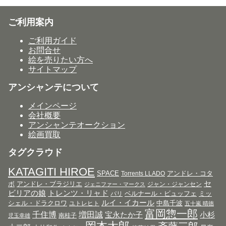
ご利用案内
ご利用ガイド
お問合せ
絵を売りたい方へ
サイトマップ
アンシャンテについて
メインページ
会社概要
アンシャンテオークション
絵画買取
タグクラウド
KATAGITI HIROE
SPACE
アンドレ・コタ
Torrents LLADO
セ
ボ
アンドレ・ブラジリエ
ジャン・ジャンセン
ジェニファー・マークス
ビリアの娘
トレンツ・リャド
ベルナール・ビュッフェ
ミッ
パリ
ルイ・イカール
シェル・ドラクロワ
中島千波
ユトレヒト
五十嵐 晴徳
富岡惣一郎
千住博
増田誠
宝永たか子
小杉
南桂子
児玉幸雄