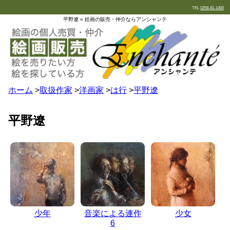
TEL
0258-81-1400
平野遼 « 絵画の販売・仲介ならアンシャンテ
ホーム
>
取扱作家
>
洋画家
>
は行
>
平野遼
平野遼
少年
音楽による連作
少女
6