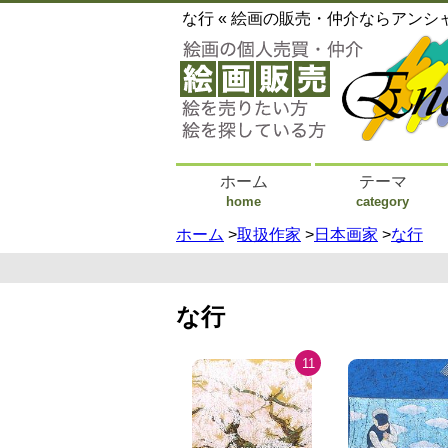
な行 « 絵画の販売・仲介ならアンシ
ホーム
テーマ
home
category
ホーム
>
取扱作家
>
日本画家
>
な行
な行
11