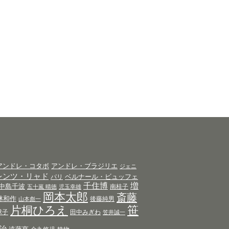
アンドレ・コタボ
アンドレ・ブラジリエ
ジェニ
レンツ・リャド
ベルナール・ビュッフェ
パリ
千住博
増
中島千波
南桂子
五十嵐 晴徳
児玉幸雄
岡本太郎
斎藤
林和作
後藤純男
山本彪一
片桐ひろえ
笹
球子
田中みぎわ
笠井誠一