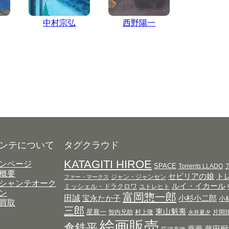
中村宗弘
西野陽一
ンテについて
タグクラウド
KATAGITI HIROE
ンページ
SPACE
Torrents LLADO
概要
セビリアの娘
ト
ジャン・ジャンセン
ファー・マークス
シャンテオーク
ルイ・イカール
ミッシェル・ドラクロワ
ユトレヒト
ン
富岡惣一郎
田誠
宝永たか子
小杉小二郎
小
買取
三郎
東山魁夷
星襄一
智内兄助
村上隆
片岡
永井夏夕
絵画販売
倉鉄平