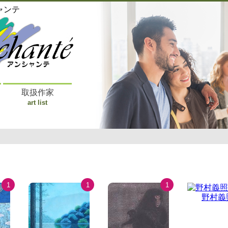
ャンテ
取扱作家
art list
1
1
1
野村義