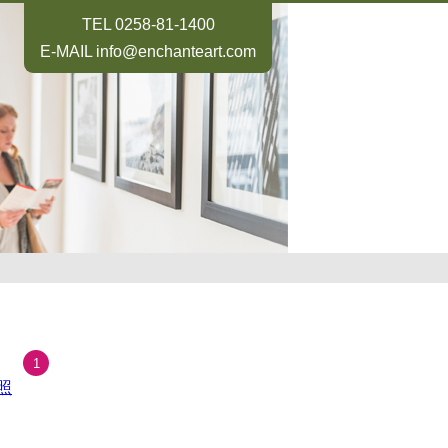
TEL
0258-81-1400
E-MAIL
info@enchanteart.com
1
照