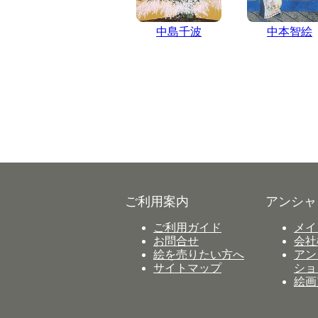
中島千波
中本智絵
ご利用案内
アンシャ
ご利用ガイド
メイ
お問合せ
会社
絵を売りたい方へ
アン
サイトマップ
ショ
絵画