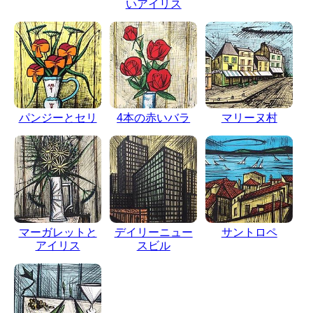
いアイリス
パンジーとセリ
4本の赤いバラ
マリーヌ村
マーガレットと
デイリーニュー
サントロペ
アイリス
スビル