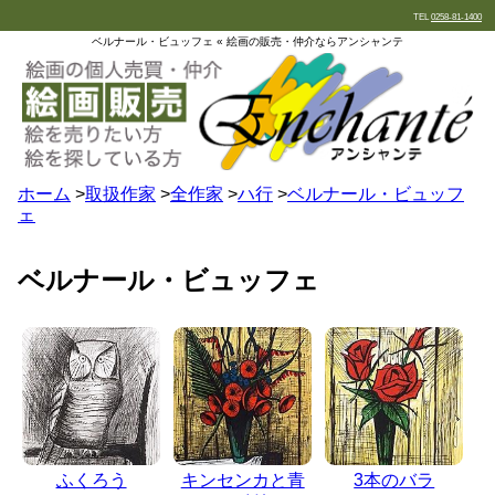
TEL
0258-81-1400
ベルナール・ビュッフェ « 絵画の販売・仲介ならアンシャンテ
ホーム
>
取扱作家
>
全作家
>
ハ行
>
ベルナール・ビュッフ
ェ
ベルナール・ビュッフェ
ふくろう
キンセンカと青
3本のバラ