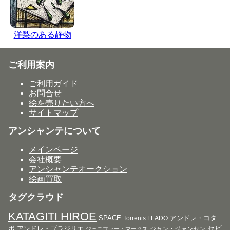
洋梨のある静物
ご利用案内
ご利用ガイド
お問合せ
絵を売りたい方へ
サイトマップ
アンシャンテについて
メインページ
会社概要
アンシャンテオークション
絵画買取
タグクラウド
KATAGITI HIROE
SPACE
アンドレ・コタ
Torrents LLADO
セビ
ボ
アンドレ・ブラジリエ
ジャン・ジャンセン
ジェニファー・マークス