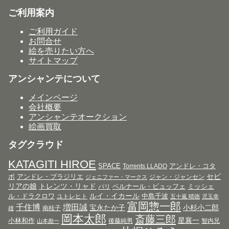
ご利用案内
ご利用ガイド
お問合せ
絵を売りたい方へ
サイトマップ
アンシャンテについて
メインページ
会社概要
アンシャンテオークション
絵画買取
タグクラウド
KATAGITI HIROE
SPACE
アンドレ・コタ
Torrents LLADO
セビ
ボ
アンドレ・ブラジリエ
ジャン・ジャンセン
ジェニファー・マークス
リアの娘
トレンツ・リャド
ベルナール・ビュッフェ
ミッシェ
パリ
ルイ・イカール
ル・ドラクロワ
中島千波
ユトレヒト
五十嵐 晴徳
児玉幸
富岡惣一郎
千住博
増田誠
宝永たか子
小杉小二郎
南桂子
雄
岡本太郎
斎藤三郎
星襄一
小林和作
後藤純男
智内兄
山本彪一