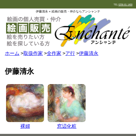
TEL
0258-81-1400
伊藤清永 « 絵画の販売・仲介ならアンシャンテ
ホーム
>
取扱作家
>
全作家
>
ア行
>
伊藤清永
伊藤清永
裸婦
窓辺化粧