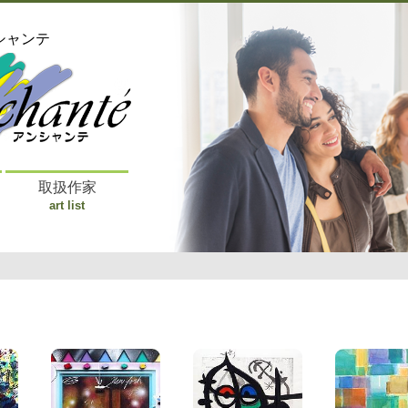
シャンテ
取扱作家
art list