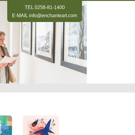
TEL
0258-81-1400
E-MAIL
info@enchanteart.com