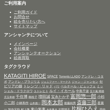
ご利用案内
ご利用ガイド
お問合せ
絵を売りたい方へ
サイトマップ
アンシャンテについて
メインページ
会社概要
アンシャンテオークション
絵画買取
タグクラウド
KATAGITI HIROE
SPACE
アンドレ・コタ
Torrents LLADO
セ
ボ
アンドレ・ブラジリエ
ジャン・ジャンセン
ジェニファー・マークス
ビリアの娘
トレンツ・リャド
ベルナール・ビュッフェ
ミッ
パリ
ルイ・イカール
シェル・ドラクロワ
中島千波
ユトレヒト
五十嵐 晴徳
富岡惣一郎
千住博
増田誠
宝永たか子
小杉
南桂子
児玉幸雄
岡本太郎
斎藤三郎
小二郎
小林和作
星襄
後藤純男
山本彪一
片桐ひろえ
東山魁夷
一
智内兄助
村上隆
片岡球子
田中
永井夏夕