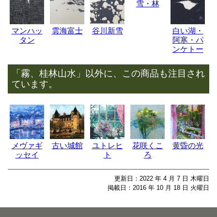
雪・林
マンハッ
雲海富士
谷川新雪
白い湖・
タン
阿寒・パ
ンケトー
「霧、桂林山水」以外に、この商品も注目され
ています。
メヴァギ
古い城館
ユトレヒ
花咲くこ
黄昏の光
ッセイ
ト
ろ
更新日：2022 年 4 月 7 日 木曜日
掲載日：2016 年 10 月 18 日 火曜日