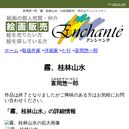
TEL
0258-81-1400
富岡惣一郎「霧、桂林山水」の絵画販売・仲介はアンシャンテへ
ホーム
>
取扱作家
>
洋画家
>
た行
>
富岡惣一郎
霧、桂林山水
とみおかそういちろう
富岡惣一郎
作品は終了となりましたがご興味のある方はお気軽にお問
い合わせください。
「霧、桂林山水」の詳細情報