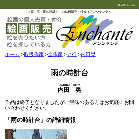
TEL
0258-81-1400
内田 晃「雨の時計台」の絵画販売・仲介はアンシャンテへ
ホーム
>
取扱作家
>
全作家
>
ア行
>
内田晃
雨の時計台
UCHIDA Akira
内田 晃
作品は終了となりましたがご興味のある方はお気軽にお問
い合わせください。
「雨の時計台」の詳細情報