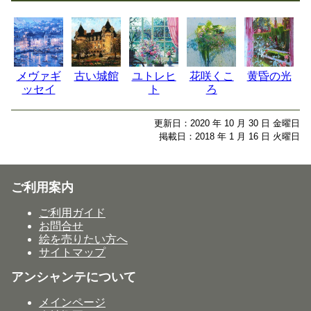
メヴァギ
古い城館
ユトレヒ
花咲くこ
黄昏の光
ッセイ
ト
ろ
更新日：2020 年 10 月 30 日 金曜日
掲載日：2018 年 1 月 16 日 火曜日
ご利用案内
ご利用ガイド
お問合せ
絵を売りたい方へ
サイトマップ
アンシャンテについて
メインページ