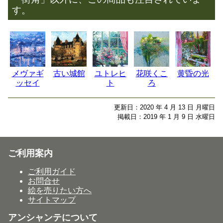
す。
メヴァギ
古い城館
ユトレヒ
花咲くこ
黄昏の光
ッセイ
ト
ろ
更新日：2020 年 4 月 13 日 月曜日
掲載日：2019 年 1 月 9 日 水曜日
ご利用案内
ご利用ガイド
お問合せ
絵を売りたい方へ
サイトマップ
アンシャンテについて