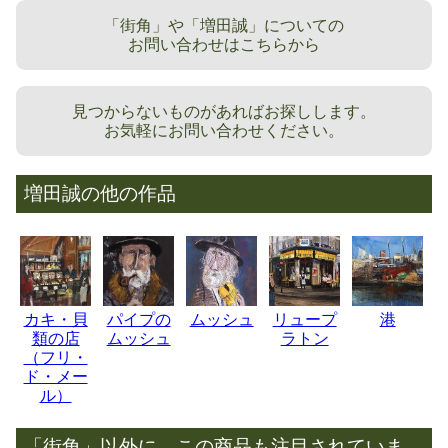
「街角」や「増田誠」についての
お問い合わせはこちらから
見つからないものがあればお探しします。
お気軽にお問い合わせください。
増田誠の他の作品
カキ・貝
パイプの
ムッシュ
リュープ
港
類の店
ムッシュ
ラトン
（フリ・
ド・メー
ル）
「街角」以外に、この商品も注目されていま