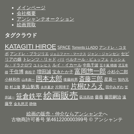
メインページ
会社概要
アンシャンテオークション
絵画買取
タグクラウド
KATAGITI HIROE
SPACE
アンドレ・コタ
Torrents LLADO
セビ
ボ
アンドレ・ブラジリエ
ジャン・ジャンセン
ジェニファー・マークス
リアの娘
トレンツ・リャド
ベルナール・ビュッフェ
ミッシェ
パリ
ルイ・イカール
ル・ドラクロワ
中島千波
ユトレヒト
五十嵐 晴徳
児玉幸
富岡惣一郎
千住博
増田誠
宝永たか子
小杉小二郎
南桂子
雄
岡本太郎
斎藤三郎
星襄一
小林和作
後藤純男
智内兄
山本彪一
片桐ひろえ
東山魁夷
助
村上隆
片岡球子
田中みぎわ
永井夏夕
笠
絵画販売
笹倉鉄平
薔薇
藤田嗣治
遠
荻須高徳
井誠一
藤亨
金丸悠児
静物
絵画の販売・仲介ならアンシャンテ
へ
古物商許可番号 第461220000399号 © アンシャンテ