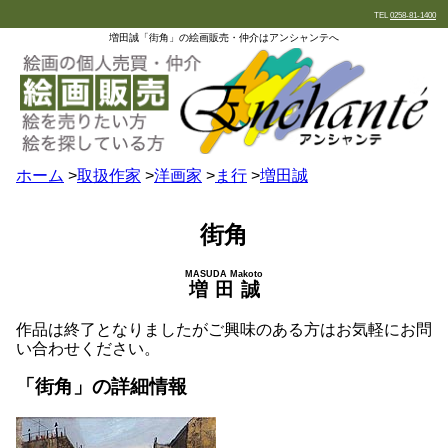
TEL
0258-81-1400
増田誠「街角」の絵画販売・仲介はアンシャンテへ
ホーム
>
取扱作家
>
洋画家
>
ま行
>
増田誠
街角
MASUDA Makoto
増田誠
作品は終了となりましたがご興味のある方はお気軽にお問
い合わせください。
「街角」の詳細情報