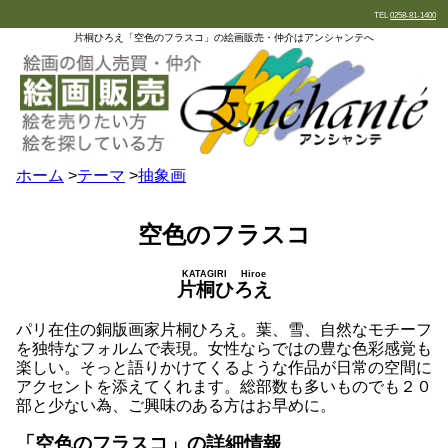
TEL
0258-81-1400
片桐ひろえ「空色のフラスコ」の絵画販売・仲介はアンシャンテへ
ホーム
>
テーマ
>
抽象画
空色のフラスコ
KATAGIRI Hiroe
片桐ひろえ
パリ在住の銅版画家片桐ひろえ。葉、雪、自然なモチーフ
を独特なフォルムで表現。女性ならではの豊な色彩感覚も
楽しい。そっと語りかけてくるような作品が日常の空間に
アクセントを添えてくれます。総部数も多いものでも２０
部と少ない為、ご興味のある方はお早めに。
「空色のフラスコ」の詳細情報