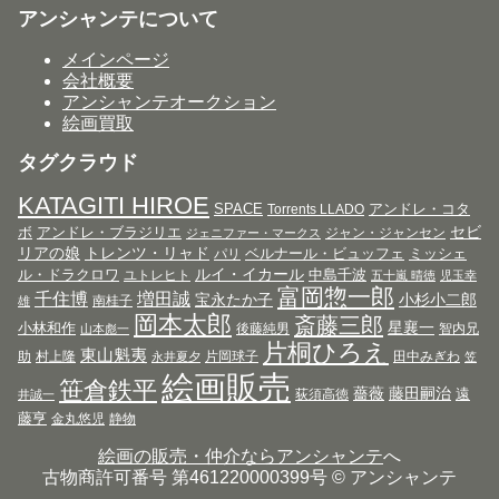
アンシャンテについて
メインページ
会社概要
アンシャンテオークション
絵画買取
タグクラウド
KATAGITI HIROE
SPACE
アンドレ・コタ
Torrents LLADO
セビ
ボ
アンドレ・ブラジリエ
ジャン・ジャンセン
ジェニファー・マークス
リアの娘
トレンツ・リャド
ベルナール・ビュッフェ
ミッシェ
パリ
ルイ・イカール
ル・ドラクロワ
中島千波
ユトレヒト
五十嵐 晴徳
児玉幸
富岡惣一郎
千住博
増田誠
宝永たか子
小杉小二郎
南桂子
雄
岡本太郎
斎藤三郎
星襄一
小林和作
後藤純男
智内兄
山本彪一
片桐ひろえ
東山魁夷
助
村上隆
片岡球子
田中みぎわ
永井夏夕
笠
絵画販売
笹倉鉄平
薔薇
藤田嗣治
遠
荻須高徳
井誠一
藤亨
金丸悠児
静物
絵画の販売・仲介ならアンシャンテ
へ
古物商許可番号 第461220000399号 © アンシャンテ