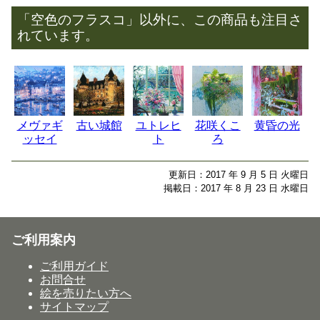
「空色のフラスコ」以外に、この商品も注目さ
れています。
メヴァギ
古い城館
ユトレヒ
花咲くこ
黄昏の光
ッセイ
ト
ろ
更新日：2017 年 9 月 5 日 火曜日
掲載日：2017 年 8 月 23 日 水曜日
ご利用案内
ご利用ガイド
お問合せ
絵を売りたい方へ
サイトマップ