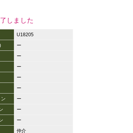
終了しました
U18205
)
ー
ー
ー
ー
ー
ョン
ー
ン
ー
ン
ー
仲介