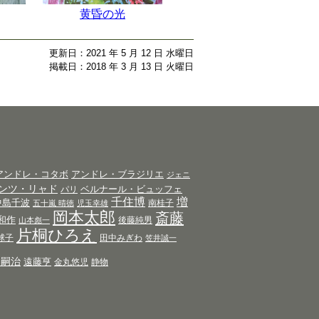
黄昏の光
更新日：2021 年 5 月 12 日 水曜日
掲載日：2018 年 3 月 13 日 火曜日
アンドレ・コタボ
アンドレ・ブラジリエ
ジェニ
ンツ・リャド
ベルナール・ビュッフェ
パリ
千住博
増
中島千波
南桂子
五十嵐 晴徳
児玉幸雄
岡本太郎
斎藤
和作
後藤純男
山本彪一
片桐ひろえ
球子
田中みぎわ
笠井誠一
田嗣治
遠藤亨
金丸悠児
静物