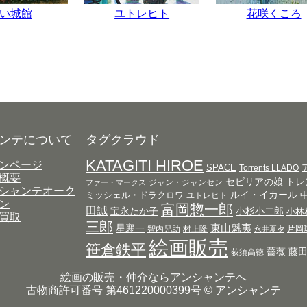
い城館
ユトレヒト
花咲くころ
ンテについて
タグクラウド
KATAGITI HIROE
ンページ
SPACE
Torrents LLADO
概要
セビリアの娘
トレ
ジャン・ジャンセン
ファー・マークス
シャンテオーク
ルイ・イカール
ミッシェル・ドラクロワ
ユトレヒト
ン
富岡惣一郎
田誠
宝永たか子
小杉小二郎
小林
買取
三郎
東山魁夷
星襄一
智内兄助
村上隆
片岡
永井夏夕
絵画販売
笹倉鉄平
薔薇
藤
荻須高徳
絵画の販売・仲介ならアンシャンテ
へ
古物商許可番号 第461220000399号 © アンシャンテ