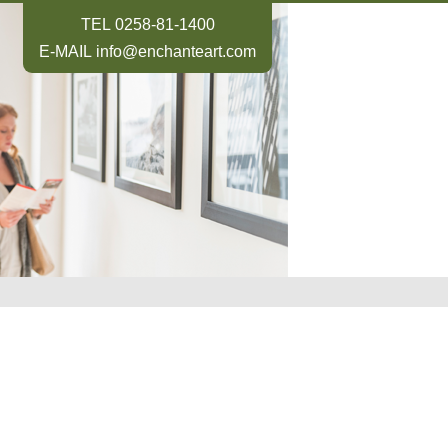
TEL
0258-81-1400
E-MAIL
info@enchanteart.com