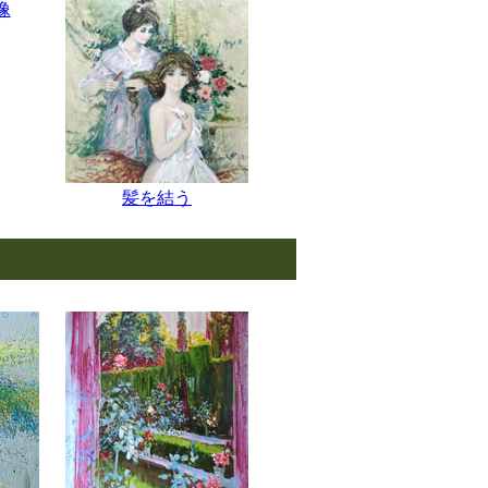
像
髪を結う