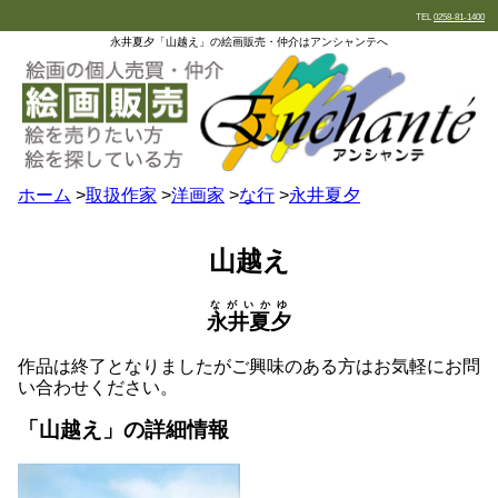
TEL
0258-81-1400
永井夏夕「山越え」の絵画販売・仲介はアンシャンテへ
ホーム
>
取扱作家
>
洋画家
>
な行
>
永井夏夕
山越え
ながいかゆ
永井夏夕
作品は終了となりましたがご興味のある方はお気軽にお問
い合わせください。
「山越え」の詳細情報