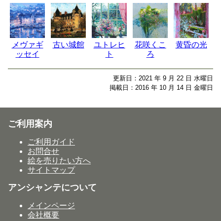
メヴァギ
古い城館
ユトレヒ
花咲くこ
黄昏の光
ッセイ
ト
ろ
更新日：2021 年 9 月 22 日 水曜日
掲載日：2016 年 10 月 14 日 金曜日
ご利用案内
ご利用ガイド
お問合せ
絵を売りたい方へ
サイトマップ
アンシャンテについて
メインページ
会社概要