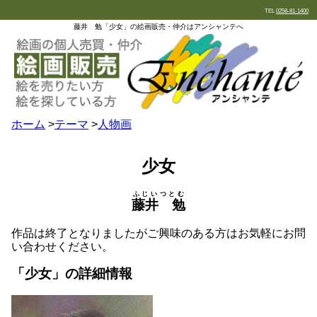
TEL
0258-81-1400
藤井 勉「少女」の絵画販売・仲介はアンシャンテへ
ホーム
>
テーマ
>
人物画
少女
ふじいつとむ
藤井 勉
作品は終了となりましたがご興味のある方はお気軽にお問
い合わせください。
「少女」の詳細情報