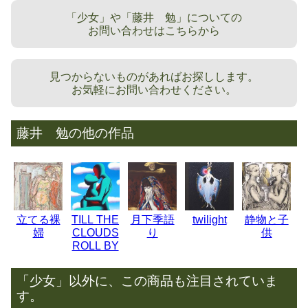
「少女」や「藤井 勉」についての
お問い合わせはこちらから
見つからないものがあればお探しします。
お気軽にお問い合わせください。
藤井 勉の他の作品
立てる裸
TILL THE
月下季語
twilight
静物と子
婦
CLOUDS
り
供
ROLL BY
「少女」以外に、この商品も注目されていま
す。