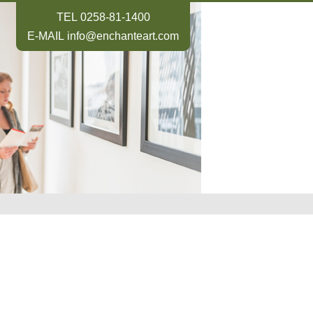
TEL
0258-81-1400
E-MAIL
info@enchanteart.com