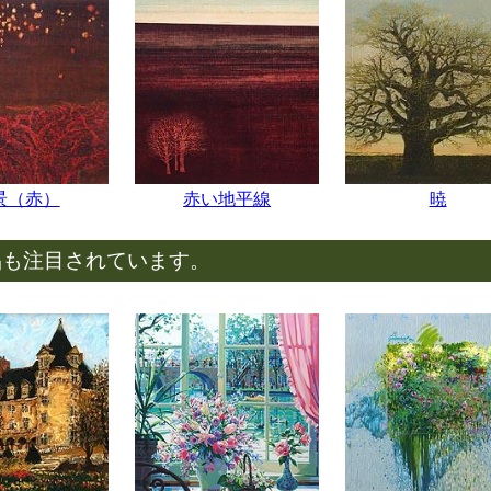
景（赤）
赤い地平線
暁
品も注目されています。