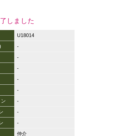
終了しました
U18014
)
-
-
-
-
-
ョン
-
ン
-
ン
-
仲介