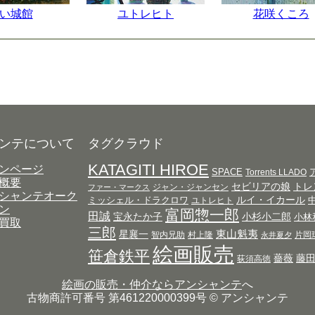
い城館
ユトレヒト
花咲くころ
ンテについて
タグクラウド
KATAGITI HIROE
ンページ
SPACE
Torrents LLADO
概要
セビリアの娘
トレ
ジャン・ジャンセン
ファー・マークス
シャンテオーク
ルイ・イカール
ミッシェル・ドラクロワ
ユトレヒト
ン
富岡惣一郎
田誠
宝永たか子
小杉小二郎
小林
買取
三郎
東山魁夷
星襄一
智内兄助
村上隆
片岡
永井夏夕
絵画販売
笹倉鉄平
薔薇
藤
荻須高徳
絵画の販売・仲介ならアンシャンテ
へ
古物商許可番号 第461220000399号 © アンシャンテ