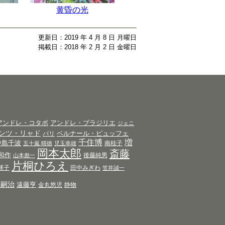
黄昏の光
更新日：2019 年 4 月 8 日 月曜日
掲載日：2018 年 2 月 2 日 金曜日
アンドレ・コタボ
アンドレ・ブラジリエ
ジェニ
ンツ・リャド
ベルナール・ビュッフェ
パリ
千住博
増
中島千波
南桂子
五十嵐 晴徳
児玉幸雄
岡本太郎
斎藤
和作
後藤純男
山本彪一
片桐ひろえ
球子
田中みぎわ
笠井誠一
田嗣治
遠藤亨
金丸悠児
静物