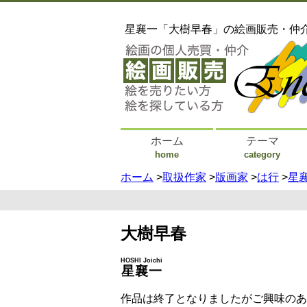
星襄一「大樹早春」の絵画販売・仲
ホーム
テーマ
home
category
ホーム
>
取扱作家
>
版画家
>
は行
>
星
大樹早春
HOSHI Joichi
星襄一
作品は終了となりましたがご興味のあ