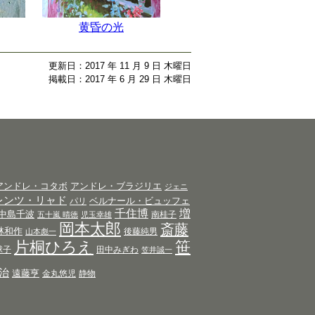
黄昏の光
更新日：2017 年 11 月 9 日 木曜日
掲載日：2017 年 6 月 29 日 木曜日
アンドレ・コタボ
アンドレ・ブラジリエ
ジェニ
レンツ・リャド
ベルナール・ビュッフェ
パリ
千住博
増
中島千波
南桂子
五十嵐 晴徳
児玉幸雄
岡本太郎
斎藤
林和作
後藤純男
山本彪一
片桐ひろえ
笹
球子
田中みぎわ
笠井誠一
治
遠藤亨
金丸悠児
静物