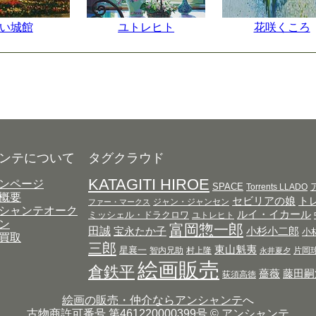
い城館
ユトレヒト
花咲くころ
ンテについて
タグクラウド
KATAGITI HIROE
ンページ
SPACE
Torrents LLADO
概要
セビリアの娘
ト
ジャン・ジャンセン
ファー・マークス
シャンテオーク
ルイ・イカール
ミッシェル・ドラクロワ
ユトレヒト
ン
富岡惣一郎
田誠
宝永たか子
小杉小二郎
小
買取
三郎
東山魁夷
星襄一
智内兄助
村上隆
片岡
永井夏夕
絵画販売
倉鉄平
薔薇
藤田嗣
荻須高徳
絵画の販売・仲介ならアンシャンテ
へ
古物商許可番号 第461220000399号 © アンシャンテ