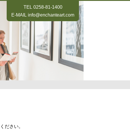
TEL
0258-81-1400
E-MAIL
info@enchanteart.com
ください。