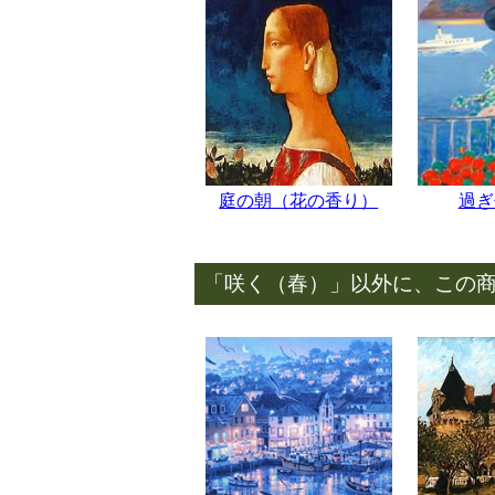
庭の朝（花の香り）
過ぎ
「咲く（春）」以外に、この