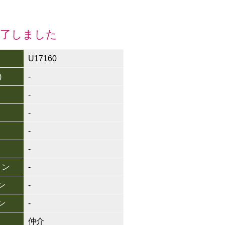
終了しました
U17160
)
-
-
-
-
-
ョン
-
ン
-
ン
-
仲介