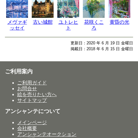
メヴァギ
古い城館
ユトレヒ
花咲くこ
黄昏の光
ッセイ
ト
ろ
更新日：2020 年 6 月 19 日 金曜日
掲載日：2018 年 6 月 15 日 金曜日
ご利用案内
ご利用ガイド
お問合せ
絵を売りたい方へ
サイトマップ
アンシャンテについて
メインページ
会社概要
アンシャンテオークション