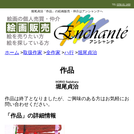
TEL
0258-81-1400
堀尾貞治「作品」の絵画販売・仲介はアンシャンテへ
ホーム
>
取扱作家
>
全作家
>
ハ行
>
堀尾貞治
作品
HORIO Sadaharu
堀尾貞治
作品は終了となりましたが、ご興味のある方はお気軽にお
問い合わせください。
「作品」の詳細情報