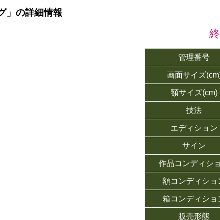
グ」の詳細情報
管理番号
画面サイズ(cm
額サイズ(cm)
技法
エディション
サイン
作品コンディシ
額コンディショ
箱コンディショ
販売形態