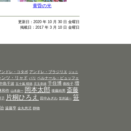
黄昏の光
更新日：2020 年 10 月 30 日 金曜日
掲載日：2017 年 3 月 10 日 金曜日
アンドレ・コタボ
アンドレ・ブラジリエ
ジェニ
レンツ・リャド
ベルナール・ビュッフェ
パリ
千住博
増
中島千波
南桂子
五十嵐 晴徳
児玉幸雄
岡本太郎
斎藤
林和作
後藤純男
山本彪一
片桐ひろえ
笹
球子
田中みぎわ
笠井誠一
治
遠藤亨
金丸悠児
静物