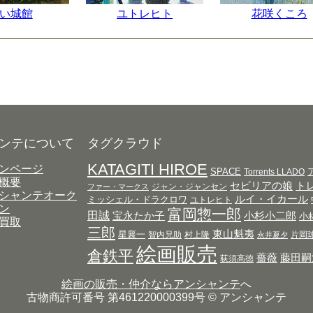
い城館
ユトレヒト
花咲くころ
ンテについて
タグクラウド
KATAGITI HIROE
ンページ
SPACE
Torrents LLADO
概要
セビリアの娘
ト
ジャン・ジャンセン
ファー・マークス
シャンテオーク
ルイ・イカール
ミッシェル・ドラクロワ
ユトレヒト
ン
富岡惣一郎
田誠
宝永たか子
小杉小二郎
小
買取
三郎
東山魁夷
星襄一
智内兄助
村上隆
片岡
永井夏夕
絵画販売
倉鉄平
薔薇
藤田嗣
荻須高徳
絵画の販売・仲介ならアンシャンテ
へ
古物商許可番号 第461220000399号 © アンシャンテ