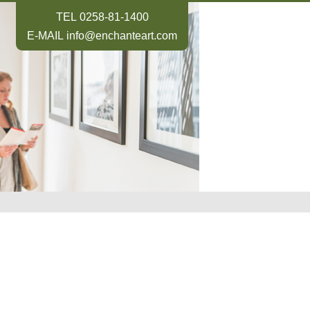
TEL
0258-81-1400
E-MAIL
info@enchanteart.com