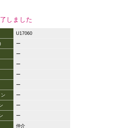
終了しました
U17060
)
ー
ー
ー
ー
ー
ョン
ー
ン
ー
ン
ー
仲介