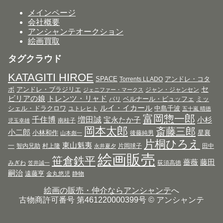
メインページ
会社概要
アンシャンテオークション
絵画買取
タグクラウド
KATAGITI HIROE
SPACE
アンドレ・コタ
Torrents LLADO
セ
ボ
アンドレ・ブラジリエ
ジャン・ジャンセン
ジェニファー・マークス
ビリアの娘
トレンツ・リャド
ベルナール・ビュッフェ
ミッ
パリ
ルイ・イカール
シェル・ドラクロワ
中島千波
ユトレヒト
五十嵐 晴徳
富岡惣一郎
千住博
増田誠
宝永たか子
小杉
南桂子
児玉幸雄
岡本太郎
斎藤三郎
小二郎
小林和作
星襄
後藤純男
山本彪一
片桐ひろえ
東山魁夷
一
智内兄助
村上隆
片岡球子
田中
永井夏夕
絵画販売
笹倉鉄平
薔薇
藤田
みぎわ
荻須高徳
笠井誠一
嗣治
遠藤亨
金丸悠児
静物
絵画の販売・仲介ならアンシャンテ
へ
古物商許可番号 第461220000399号 © アンシャンテ