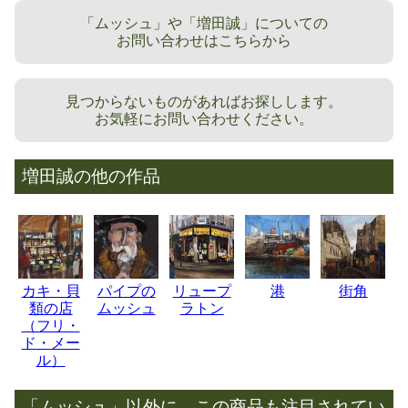
「ムッシュ」や「増田誠」についての
お問い合わせはこちらから
見つからないものがあればお探しします。
お気軽にお問い合わせください。
増田誠の他の作品
カキ・貝
パイプの
リュープ
港
街角
類の店
ムッシュ
ラトン
（フリ・
ド・メー
ル）
「ムッシュ」以外に、この商品も注目されてい