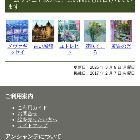
ます。
メヴァギ
古い城館
ユトレヒ
花咲くこ
黄昏の光
ッセイ
ト
ろ
更新日：2026 年 3 月 9 日 月曜日
掲載日：2017 年 2 月 7 日 火曜日
ご利用案内
ご利用ガイド
お問合せ
絵を売りたい方へ
サイトマップ
アンシャンテについて