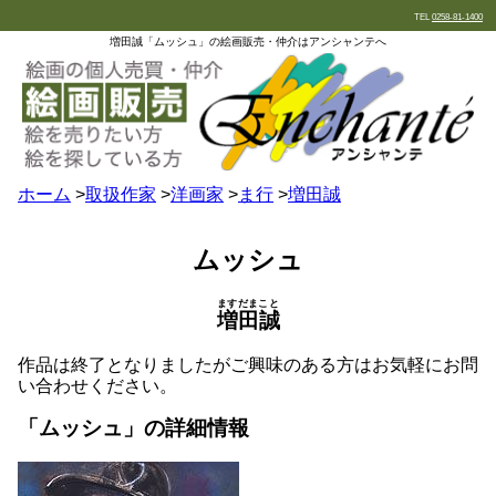
TEL
0258-81-1400
増田誠「ムッシュ」の絵画販売・仲介はアンシャンテへ
ホーム
>
取扱作家
>
洋画家
>
ま行
>
増田誠
ムッシュ
ますだまこと
増田誠
作品は終了となりましたがご興味のある方はお気軽にお問
い合わせください。
「ムッシュ」の詳細情報