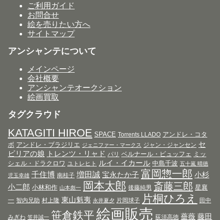
ご利用ガイド
お問合せ
絵を売りたい方へ
サイトマップ
アンシャンテについて
メインページ
会社概要
アンシャンテオークション
絵画買取
タグクラウド
KATAGITI HIROE
SPACE
アンドレ・コタ
Torrents LLADO
セ
ボ
アンドレ・ブラジリエ
ジャン・ジャンセン
ジェニファー・マークス
ビリアの娘
トレンツ・リャド
ベルナール・ビュッフェ
ミッ
パリ
ルイ・イカール
シェル・ドラクロワ
中島千波
ユトレヒト
五十嵐 晴徳
富岡惣一郎
千住博
増田誠
宝永たか子
小杉
南桂子
児玉幸雄
岡本太郎
斎藤三郎
小二郎
小林和作
星襄
後藤純男
山本彪一
片桐ひろえ
東山魁夷
一
智内兄助
村上隆
片岡球子
田中
永井夏夕
絵画販売
笹倉鉄平
薔薇
藤田
みぎわ
荻須高徳
笠井誠一