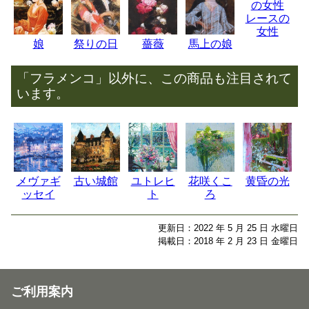
レースの
女性
娘
祭りの日
薔薇
馬上の娘
「フラメンコ」以外に、この商品も注目されて
います。
メヴァギ
古い城館
ユトレヒ
花咲くこ
黄昏の光
ッセイ
ト
ろ
更新日：2022 年 5 月 25 日 水曜日
掲載日：2018 年 2 月 23 日 金曜日
ご利用案内