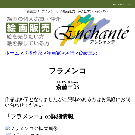
TEL
0258-81-1400
斎藤三郎「フラメンコ」の絵画販売・仲介はアンシャンテへ
ホーム
>
取扱作家
>
洋画家
>
さ行
>
斎藤三郎
フラメンコ
SAITO Saburo
斎藤三郎
作品は終了となりましたがご興味のある方はお気軽にお問
い合わせください。
「フラメンコ」の詳細情報