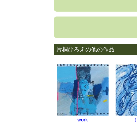
片桐ひろえの他の作品
work
（