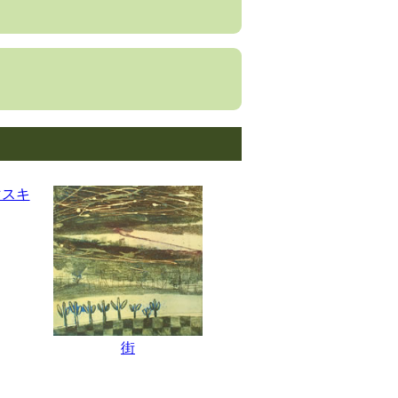
マスキ
街