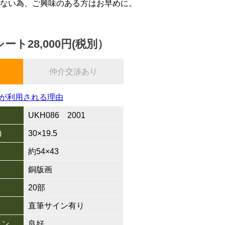
ない為、ご興味のある方はお早めに。
シート28,000円(税別）
仲介交渉あり
が利用される理由
UKH086 2001
)
30×19.5
約54×43
銅版画
20部
直筆サイン有り
ョン
良好