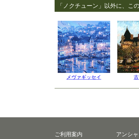
「ノクチューン」以外に、こ
メヴァギッセイ
古
ご利用案内
アンシャ