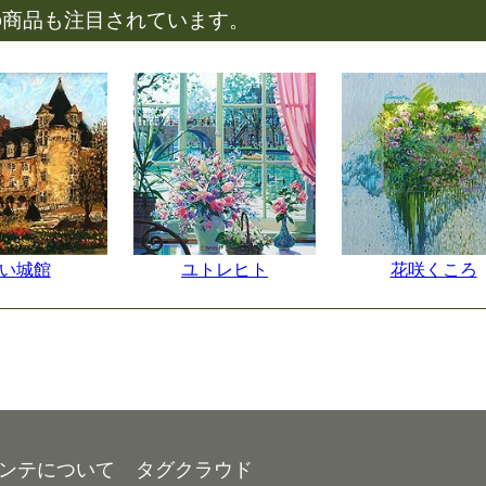
の商品も注目されています。
い城館
ユトレヒト
花咲くころ
ンテについて
タグクラウド