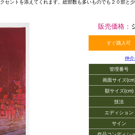
クセントを添えてくれます。総部数も多いものでも２０部と少
販売価格：
すぐ購入可
仲介
管理番号
画面サイズ(cm
額サイズ(cm)
技法
エディション
サイン
作品コンディシ