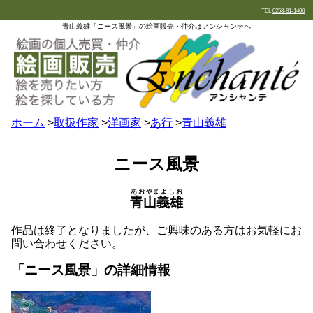
TEL
0258-81-1400
青山義雄「ニース風景」の絵画販売・仲介はアンシャンテへ
ホーム
>
取扱作家
>
洋画家
>
あ行
>
青山義雄
ニース風景
あおやまよしお
青山義雄
作品は終了となりましたが、ご興味のある方はお気軽にお
問い合わせください。
「ニース風景」の詳細情報