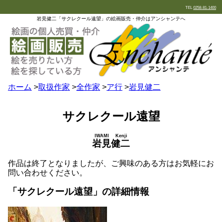
TEL
0258-81-1400
岩見健二「サクレクール遠望」の絵画販売・仲介はアンシャンテへ
ホーム
>
取扱作家
>
全作家
>
ア行
>
岩見健二
サクレクール遠望
IWAMI Kenji
岩見健二
作品は終了となりましたが、ご興味のある方はお気軽にお
問い合わせください。
「サクレクール遠望」の詳細情報