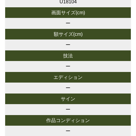
U18104
画面サイズ(cm)
ー
額サイズ(cm)
ー
技法
ー
エディション
ー
サイン
ー
作品コンディション
ー