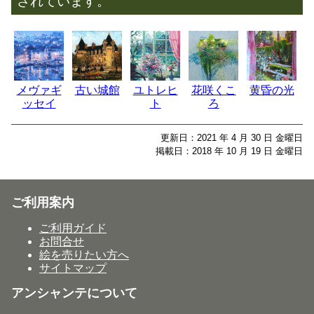
されています。
メヴァギ
古い城館
ユトレヒ
花咲くこ
黄昏の光
ッセイ
ト
ろ
更新日：2021 年 4 月 30 日 金曜日
掲載日：2018 年 10 月 19 日 金曜日
ご利用案内
ご利用ガイド
お問合せ
絵を売りたい方へ
サイトマップ
アンシャンテについて