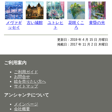
メヴァギ
古い城館
ユトレヒ
花咲くこ
黄昏の光
ッセイ
ト
ろ
更新日：2019 年 4 月 15 日 月曜日
掲載日：2017 年 11 月 2 日 木曜日
ご利用案内
ご利用ガイド
お問合せ
絵を売りたい方へ
サイトマップ
アンシャンテについて
メインページ
会社概要