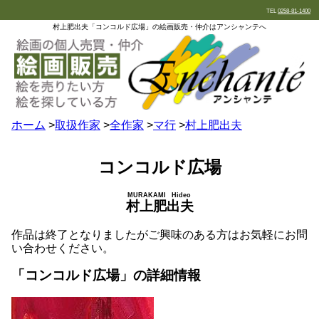
TEL
0258-81-1400
村上肥出夫「コンコルド広場」の絵画販売・仲介はアンシャンテへ
ホーム
>
取扱作家
>
全作家
>
マ行
>
村上肥出夫
コンコルド広場
MURAKAMI Hideo
村上肥出夫
作品は終了となりましたがご興味のある方はお気軽にお問
い合わせください。
「コンコルド広場」の詳細情報