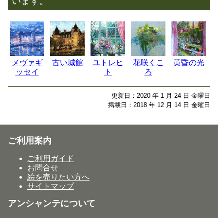
います。
メヴァギ
古い城館
ユトレヒ
花咲くこ
黄昏の光
ッセイ
ト
ろ
更新日：2020 年 1 月 24 日 金曜日
掲載日：2018 年 12 月 14 日 金曜日
ご利用案内
ご利用ガイド
お問合せ
絵を売りたい方へ
サイトマップ
アンシャンテについて