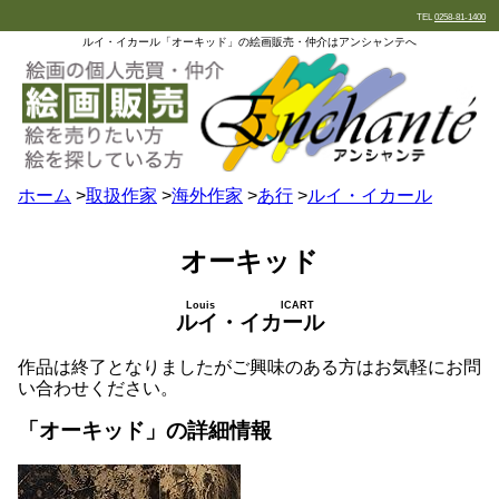
TEL
0258-81-1400
ルイ・イカール「オーキッド」の絵画販売・仲介はアンシャンテへ
ホーム
>
取扱作家
>
海外作家
>
あ行
>
ルイ・イカール
オーキッド
Louis ICART
ルイ・イカール
作品は終了となりましたがご興味のある方はお気軽にお問
い合わせください。
「オーキッド」の詳細情報