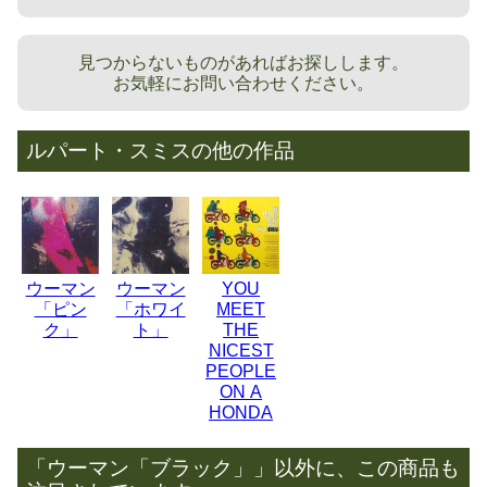
見つからないものがあればお探しします。
お気軽にお問い合わせください。
ルパート・スミスの他の作品
ウーマン
ウーマン
YOU
「ピン
「ホワイ
MEET
ク」
ト」
THE
NICEST
PEOPLE
ON A
HONDA
「ウーマン「ブラック」」以外に、この商品も