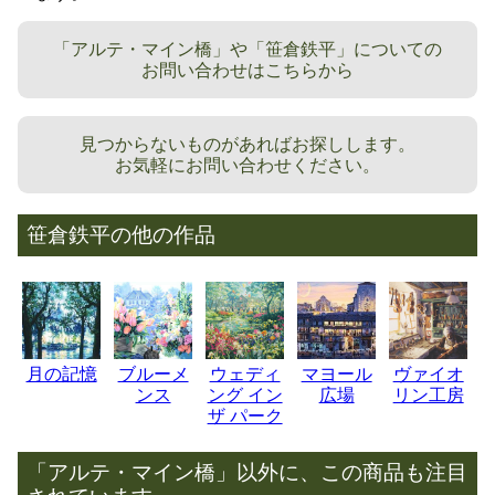
「アルテ・マイン橋」や「笹倉鉄平」についての
お問い合わせはこちらから
見つからないものがあればお探しします。
お気軽にお問い合わせください。
笹倉鉄平の他の作品
月の記憶
ブルーメ
ウェディ
マヨール
ヴァイオ
ンス
ング イン
広場
リン工房
ザ パーク
「アルテ・マイン橋」以外に、この商品も注目