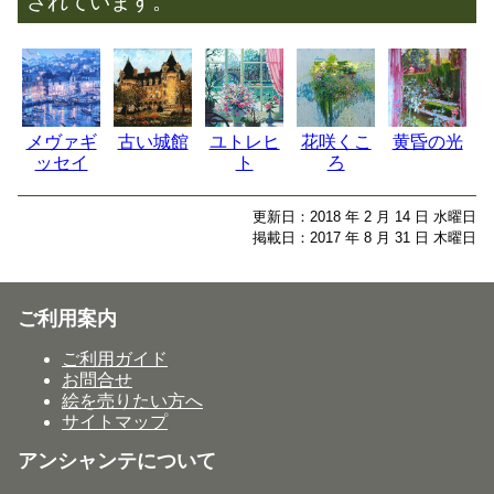
されています。
メヴァギ
古い城館
ユトレヒ
花咲くこ
黄昏の光
ッセイ
ト
ろ
更新日：2018 年 2 月 14 日 水曜日
掲載日：2017 年 8 月 31 日 木曜日
ご利用案内
ご利用ガイド
お問合せ
絵を売りたい方へ
サイトマップ
アンシャンテについて