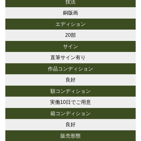
技法
銅版画
エディション
20部
サイン
直筆サイン有り
作品コンディション
良好
額コンディション
実働10日でご用意
箱コンディション
良好
販売形態