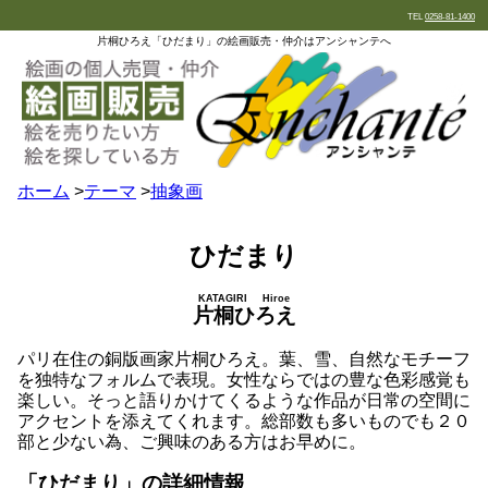
TEL
0258-81-1400
片桐ひろえ「ひだまり」の絵画販売・仲介はアンシャンテへ
ホーム
>
テーマ
>
抽象画
ひだまり
KATAGIRI Hiroe
片桐ひろえ
パリ在住の銅版画家片桐ひろえ。葉、雪、自然なモチーフ
を独特なフォルムで表現。女性ならではの豊な色彩感覚も
楽しい。そっと語りかけてくるような作品が日常の空間に
アクセントを添えてくれます。総部数も多いものでも２０
部と少ない為、ご興味のある方はお早めに。
「ひだまり」の詳細情報