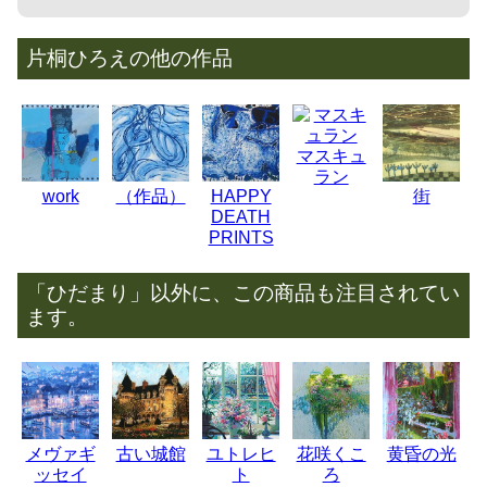
片桐ひろえの他の作品
マスキュ
ラン
work
（作品）
HAPPY
街
DEATH
PRINTS
「ひだまり」以外に、この商品も注目されてい
ます。
メヴァギ
古い城館
ユトレヒ
花咲くこ
黄昏の光
ッセイ
ト
ろ