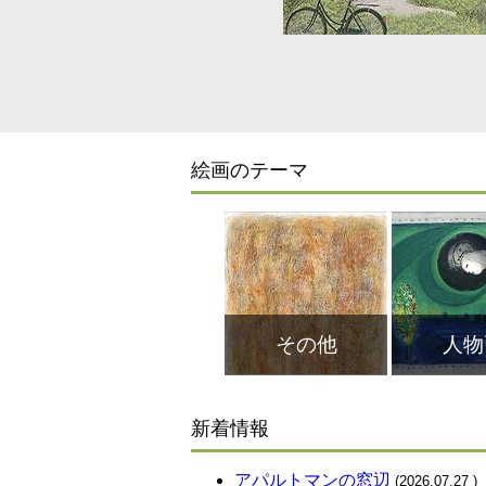
ながら精
絵画のテーマ
その他
人物
新着情報
アパルトマンの窓辺
(2026.07.27
)