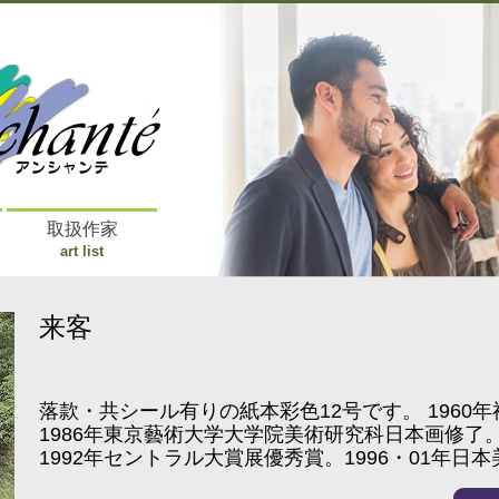
取扱作家
art list
来客
落款・共シール有りの紙本彩色12号です。 1960
1986年東京藝術大学大学院美術研究科日本画修了
1992年セントラル大賞展優秀賞。1996・01年日
1997・98・99・00年院展奨励賞。1999・2012