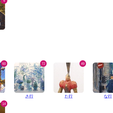
4
60
72
49
さ行
た行
な行
14