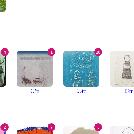
4
1
18
な行
は行
ま行
2
7
5