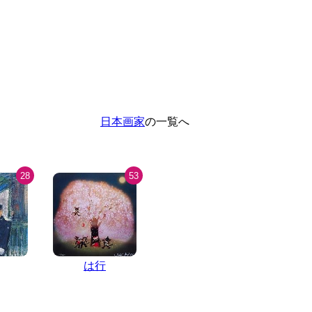
日本画家
の一覧へ
28
53
は行