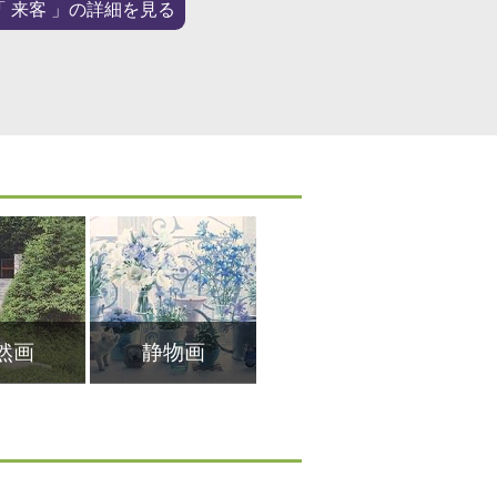
日本美術院同人、尾道
来客
掲載。
然画
静物画