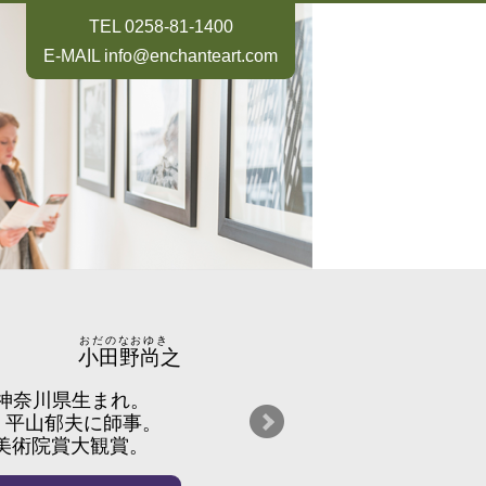
TEL
0258-81-1400
E-MAIL
info@enchanteart.com
おだのなおゆき
小田野尚之
年神奈川県生まれ。
。平山郁夫に師事。
本美術院賞大観賞。
年足立美術館賞。2013年