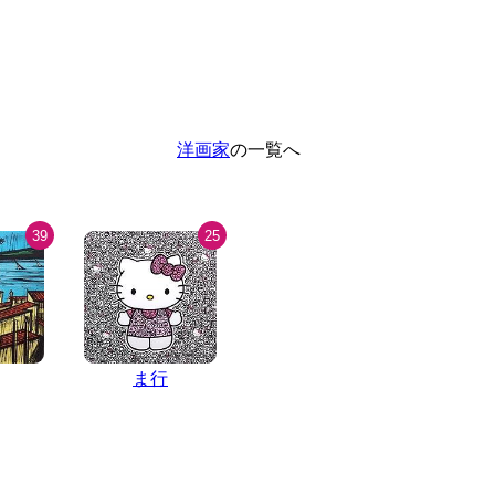
洋画家
の一覧へ
39
25
ま行