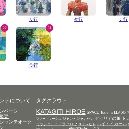
サ行
タ行
ナ行
22
31
ラ行
ンテについて
タグクラウド
KATAGITI HIROE
ンページ
SPACE
Torrents LLADO
概要
セビリアの娘
ト
ジャン・ジャンセン
ファー・マークス
シャンテオーク
ルイ・イカール
ミッシェル・ドラクロワ
ユトレヒト
ン