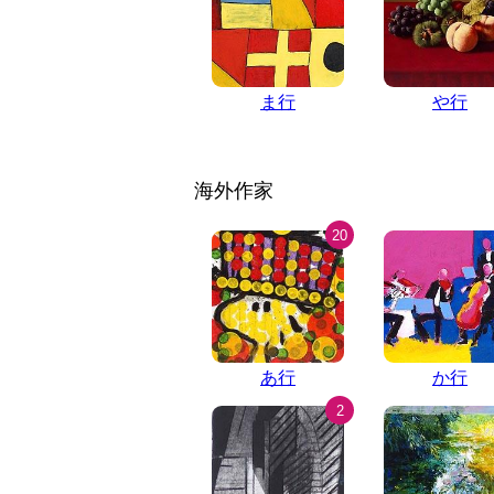
ま行
や行
海外作家
20
あ行
か行
2