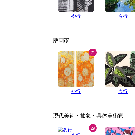
や行
ら行
版画家
21
か行
さ行
現代美術・抽象・具体美術家
29