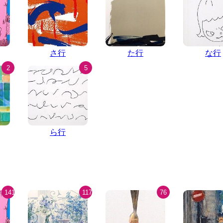
さ行
た行
な行
2
5
ら行
141
117
76