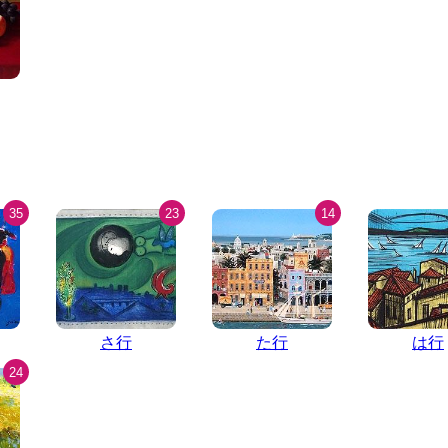
35
23
14
さ行
た行
は行
24