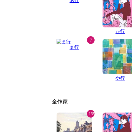
あ行
か行
7
ま行
や行
全作家
135