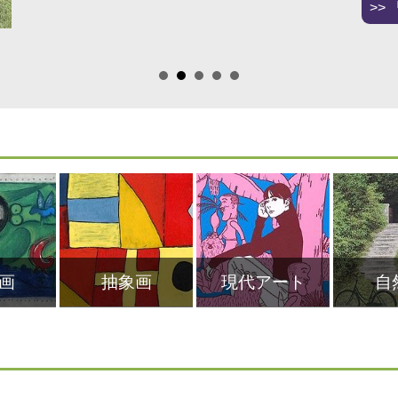
文部科学大臣賞。2017年内閣総理大臣賞。現在、
市立大学名誉教授。2026年美術市場に号20万円で
画
抽象画
現代アート
自