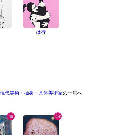
は行
現代美術・抽象・具体美術家
の一覧へ
46
141