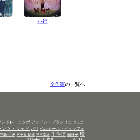
ハ行
全作家
の一覧へ
アンドレ・コタボ
アンドレ・ブラジリエ
ジェニ
レンツ・リャド
ベルナール・ビュッフェ
パリ
千住博
増
中島千波
南桂子
五十嵐 晴徳
児玉幸雄