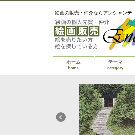
絵画の販売・仲介ならアンシャンテ
ホーム
テーマ
home
category
asakura Teppei
笹倉鉄平
年兵庫県
東京、青
に専心。
催。現