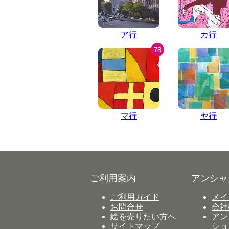
ア行
カ行
78
マ行
ヤ行
ご利用案内
アンシャ
ご利用ガイド
メイ
お問合せ
会社
絵を売りたい方へ
アン
サイトマップ
ショ