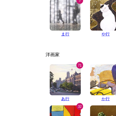
7
ま行
や行
洋画家
71
あ行
か行
32